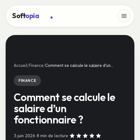
Juridique
Soft
opia
Management
Marketing
Tech
Accueil
/
Finance
/
Comment se calcule le salaire d’un…
FINANCE
Contact
Comment se calcule le
salaire d’un
fonctionnaire ?
3 juin 2026
·
8 min de lecture
·