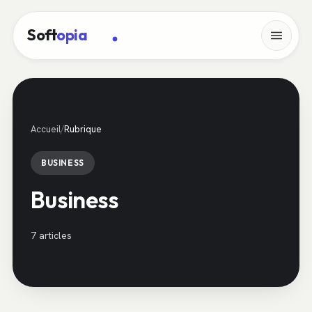
Juridique
Soft
opia
Management
Marketing
Accueil
/
Rubrique
Tech
BUSINESS
Contact
Business
7 articles